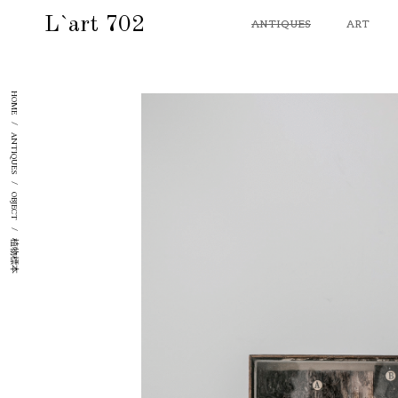
L`art 702
ANTIQUES
ART
HOME
/
ANTIQUES
/
OBJECT
/
植物標本