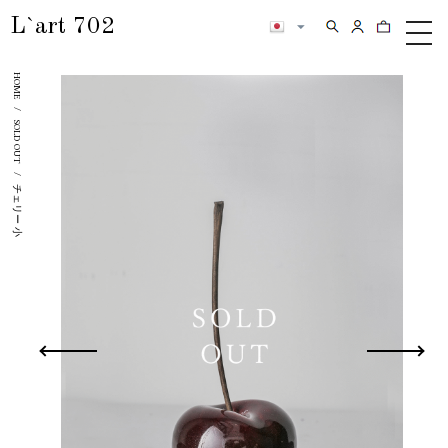
L`art 702
検索
カートの内
メ
ニ
HOME
ュ
ー
/
SOLD OUT
/
チェリー 小