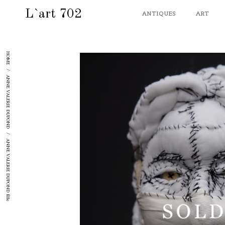
L`art 702
ANTIQUES
ART
HOME
/
ANNE VALERIE DUPOND
/
ANNE VALERIE DUPOND fille