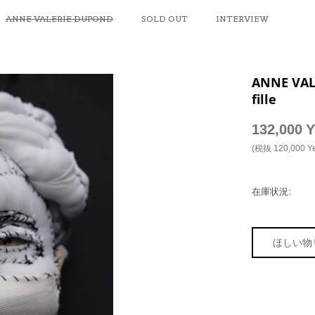
ANNE VALERIE DUPOND
SOLD OUT
INTERVIEW
ANNE VAL
fille
132,000
Y
(税抜
120,000
Y
在庫状況:
ほしい物