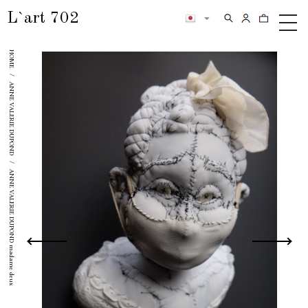
L`art 702
検索
カートの内
メ
ニ
HOME
ュ
ー
/
ANNE VALERIE DUPOND
/
ANNE VALERIE DUPOND madame deux