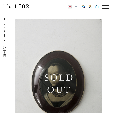
L`art 702
検索
カートの内
メ
ニ
HOME
ュ
ー
/
SOLD OUT
/
女性の額