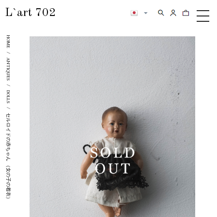
L`art 702
検索
カートの内
メ
ニ
HOME
ュ
ー
/
ANTIQUES
/
DOLLS
/
セルロイドの赤ちゃん （女の子の着衣）