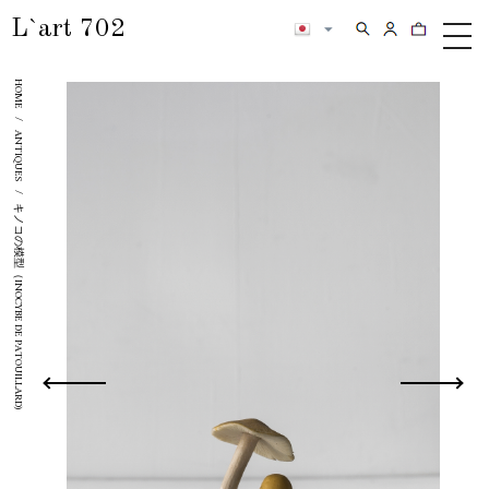
L`art 702
検索
カートの内
メ
ニ
HOME
ュ
ー
/
ANTIQUES
/
キノコの模型（INOCYBE DE PATOUILLARD)