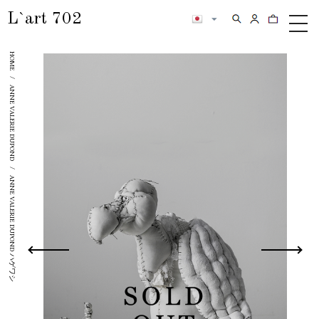
L`art 702
検索
カートの内
メ
ニ
HOME
ュ
ー
/
ANNE VALERIE DUPOND
/
ANNE VALERIE DUPOND ハゲワシ