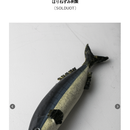
はりねずみ剥製
〔SOLDUOT〕