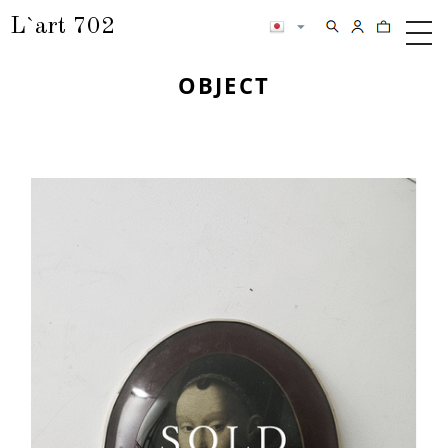
L`art 702
検索
カートの内
メ
ニ
OBJECT
ュ
ー